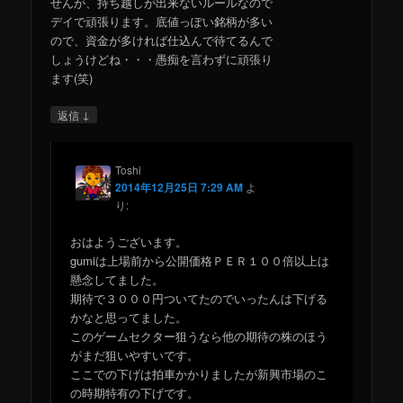
せんが、持ち越しが出来ないルールなので
デイで頑張ります。底値っぽい銘柄が多い
ので、資金が多ければ仕込んで待てるんで
しょうけどね・・・愚痴を言わずに頑張り
ます(笑)
↓
返信
Toshi
2014年12月25日 7:29 AM
よ
り:
おはようございます。
gumiは上場前から公開価格ＰＥＲ１００倍以上は
懸念してました。
期待で３０００円ついてたのでいったんは下げる
かなと思ってました。
このゲームセクター狙うなら他の期待の株のほう
がまだ狙いやすいです。
ここでの下げは拍車かかりましたが新興市場のこ
の時期特有の下げです。