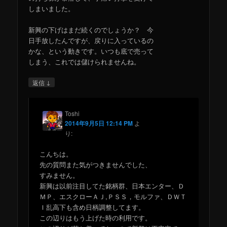
しまいました。
新興の下げはまだ続くのでしょうか？ 今
日手放したんですが、戻りに入っているの
かな、という動きです。いつも底で売って
しまう、これでは儲けられませんね。
↓
返信
Toshi
2014年9月5日 12:14 PM
よ
り:
こんちは。
先の質問また気がつきませんでした、
すみません。
新興は以前注目してた銘柄群、日本エンター、Ｄ
ＭＰ、エスクローＡＪ,ＰＳＳ，モルファ、ＤＷＴ
Ｉ乱高下も含め日柄調整してます。
この辺りはもう上げた時の利用です。