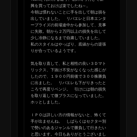
興を買っておけば楽でしたね～。
今朝は慣れないことに手を出して朝は損を
出していました。 リバエレと日本エンタ
ープライズの前場途中から参加して、見事
に失敗。朝から２万円以上の損失を出して
少し冷静になるまで自粛していました。
私のスタイルはやっぱり、底値からの逆張
りが合っているようです。
気を取り直して、私と相性の良い３Ｄマト
リックス、下抜け不安がなくなった感じが
したので、１９００円前後で３００株勝負
に出ました。 リバエレも下がりきったと
ころで再度リベンジ。 引けには朝の損失
を取り返して微ブラスになっていました。
ホッとしました。
ＩＰＯは詳しい方の情報がないと、怖くて
手が出ませんね。 しばらくはセクター別
で勢いのあるジャンルで勝負して行きたい
と思います。今日もありがとうございまし