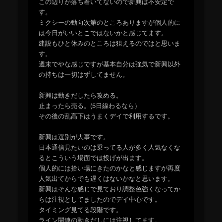
この辺りが落ち着いてないので新興は不安定で
す。
ミクシーの動向次第のところありますが個人的に
は今日がいいとこではないかと感じてます。
建設もひと休みのところは狙えるのではと思いま
す。
週末でやな感じですが基本自分は強気で新興以外
の持ちは一切はずしてません。
新興は動きだしたら攻める。
止まったら売る。(5日線わるなら）
その後の乱高下はうまくデイで利用するです。
新興は選別が大事です。
日本通信見たいのは乗ってる人が多く人気なくな
るとこういう場面では投げが出ます。
個人的には拾い場にきたのかなと感じますが再度
人気出てからでも遅くはないかなと思います。
新興はそんな感じで見ており調整色強くなってか
らは注視としてましたのでデイ中心です。
タイミング見てる段階です。
ライン関連の動きだしには注視してます。