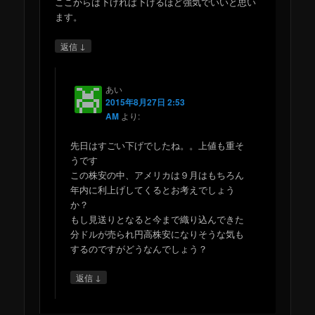
ここからは下げれば下げるほど強気でいいと思い
ます。
↓
返信
あい
2015年8月27日 2:53
AM
より:
先日はすごい下げでしたね。。上値も重そ
うです
この株安の中、アメリカは９月はもちろん
年内に利上げしてくるとお考えでしょう
か？
もし見送りとなると今まで織り込んできた
分ドルが売られ円高株安になりそうな気も
するのですがどうなんでしょう？
↓
返信