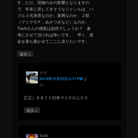
す。ただ、現物のみの影響となりますの
で、年末に戻してきそうなジャンルは、バ
ブル３兄弟系なのか、新興なのか、２部
（マミヤＯＰ，あかつきなど）なのか、
Toshiさんの感覚は如何でしょうか？ 参
考にさせて頂ければ幸いです。 早く、資
金を落ち着かせてここに戻りたいです。
↓
返信
クラ
2014年12月22日 3:17 PM
よ
り:
訂正）６８７１日本マイクロニクス
↓
返信
Toshi