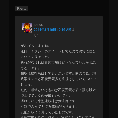
↓
返信
zzztoshi
2014年8月16日 10:16 AM
よ
り:
がんばってますね。
連日、ミクシーのデイトレしてたので決算に自分
もびっくりでした。
あれがなければ新興市場はどうなっていたかと思
うとこです。
相場は底打ちはしてると思いますが欧の景気、地
政学リスクと不安要素多く注視はしていていいで
しょう。
ただ、相場というものは不安要素が多く疑心版木
で上げていくのが最もいいです。
遅れている小型建設株は大注目です。
本気で入ってきてる銘柄があります。
以前からよく買っていたものです。
新興市場も物色は引きつづき後半にIPOも出てき