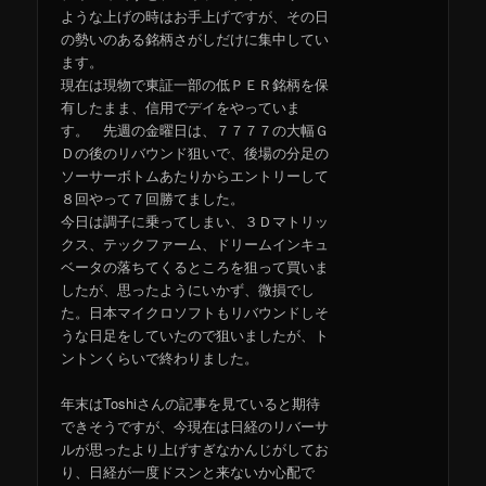
ような上げの時はお手上げですが、その日
の勢いのある銘柄さがしだけに集中してい
ます。
現在は現物で東証一部の低ＰＥＲ銘柄を保
有したまま、信用でデイをやっていま
す。 先週の金曜日は、７７７７の大幅Ｇ
Ｄの後のリバウンド狙いで、後場の分足の
ソーサーボトムあたりからエントリーして
８回やって７回勝てました。
今日は調子に乗ってしまい、３Ｄマトリッ
クス、テックファーム、ドリームインキュ
ベータの落ちてくるところを狙って買いま
したが、思ったようにいかず、微損でし
た。日本マイクロソフトもリバウンドしそ
うな日足をしていたので狙いましたが、ト
ントンくらいで終わりました。
年末はToshiさんの記事を見ていると期待
できそうですが、今現在は日経のリバーサ
ルが思ったより上げすぎなかんじがしてお
り、日経が一度ドスンと来ないか心配で