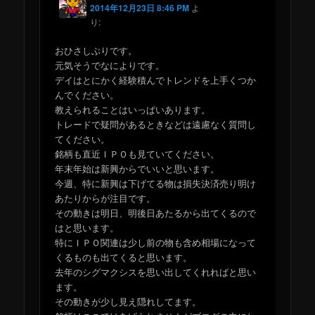
2014年12月23日 8:46 PM
よ
り:
おひさしぶりです。
元気そうでなによりです。
デイはとにかく経験積んでトレンドを上手くつか
んでください。
教えられることはいっぱいあります。
トレードで疑問があるときなどは遠慮なく質問し
てください。
銘柄も直近ＩＰＯも見ていてください。
年末年始は新興からでいいと思います。
今週、特に新興は下げてる物は損失決済売り明け
あたりからが注目です。
その動きは明日、明後日あたるから出てくるので
はと思います。
特にＩＰＯ関連は少し前の物も含め相場になって
くるものも出てくると思います。
去年のシグマクシスを思い出してくれればと思い
ます。
その動きが少し見え隠れしてます。