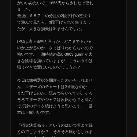
がいいみたいで、1855円から少しだけ取れ
ました。
最後に６８７１の分足の2段下げの逆張り
で遊んで見たら、3段下げられて焦りまし
たが、大きな損失は出ませんでした。
IPOは適正価格と言うか、どこまで下がる
のか上がるのか、さっぱりわからないので
怖いです。 期待値の高い3903 gumi が大
きな陰線を描いていますが、こういうのは
狙うべき位置にいるのでしょうか？
今日は銘柄選択を間違ったのかもしれませ
ん。マザーズのチャートは2番底なのか、
まだ下げるのか、読みづらいですが、そろ
そろマザーズやジャスは反転かな？と読ん
で打診のデイを続けようと思います。 基
本は下髭狙いです。
「損失決算売り」というのはいつ頃まで続
くのでしょうか？ そろそろ底かもしれま