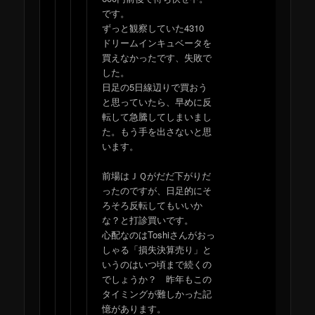
です。
ずっと観察していた4310
ドリームインキュベータを
買えなかったです、失敗で
した。
日足の5日線辺りで買おう
と思っていたら、早めに反
転して急騰してしまいまし
た。もう手を出さないと思
います。
前場はＪＱがだだ下がりだ
ったのですが、日足的にそ
ろそろ反転してもいいか
な？と打診買いです。
心配なのはToshiさんがおっ
しゃる「損失決算売り」と
いうのはいつ頃まで続くの
でしょうか？ 昨年もこの
タイミングが難しかった記
憶があります。