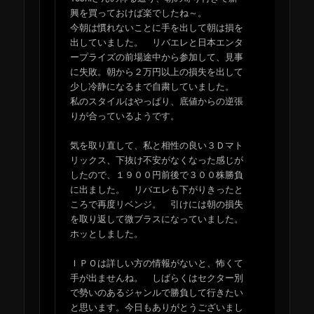
興を買っておけば楽でしたね～。
今朝は慣れないことに手を出して朝は損を
出していました。 リバエレと日本エンタ
ープライズの前場途中から参加して、見事
に失敗。朝から２万円以上の損失を出して
少し冷静になるまで自粛していました。
私のスタイルはやっぱり、底値からの逆張
りが合っているようです。
気を取り直して、私と相性の良い３Ｄマト
リックス、下抜け不安がなくなった感じが
したので、１９００円前後で３００株勝負
に出ました。 リバエレも下がりきったと
ころで再度リベンジ。 引けには朝の損失
を取り返して微ブラスになっていました。
ホッとしました。
ＩＰＯは詳しい方の情報がないと、怖くて
手が出ませんね。 しばらくはセクター別
で勢いのあるジャンルで勝負して行きたい
と思います。今日もありがとうございまし