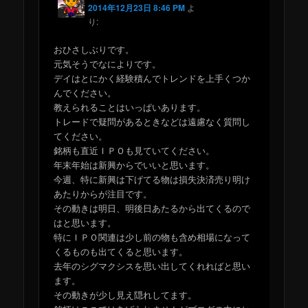
2014年12月23日 8:46 PM
よ
り:
おひさしぶりです。
元気そうでなによりです。
デイはとにかく経験積んでトレンドを上手くつか
んでください。
教えられることはいっぱいあります。
トレードで疑問があるときなどは遠慮なく質問し
てください。
銘柄も直近ＩＰＯも見ていてください。
年末年始は新興からでいいと思います。
今週、特に新興は下げてる物は損失決済売り明け
あたりからが注目です。
その動きは明日、明後日あたるから出てくるので
はと思います。
特にＩＰＯ関連は少し前の物も含め相場になって
くるものも出てくると思います。
去年のシグマクシスを思い出してくれればと思い
ます。
その動きが少し見え隠れしてます。