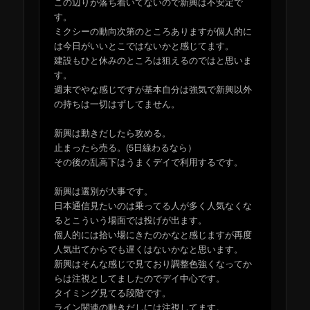
この辺りが落ち着いてないので新興は不安定で
す。
ミクシーの動向次第のところありますが個人的に
は今日がいいとこではないかと感じてます。
建設もひと休みのところは狙えるのではと思いま
す。
週末でやな感じですが基本自分は強気で新興以外
の持ちは一切はずしてません。
新興は動きだしたら攻める。
止まったら売る。(5日線わるなら）
その後の乱高下はうまくデイで利用するです。
新興は選別が大事です。
日本通信見たいのは乗ってる人が多く人気なくな
るとこういう場面では投げが出ます。
個人的には拾い場にきたのかなと感じますが再度
人気出てからでも遅くはないかなと思います。
新興はそんな感じで見ており調整色強くなってか
らは注視としてましたのでデイ中心です。
タイミング見てる段階です。
ライン関連の動きだしには注視してます。