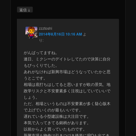
↓
返信
zzztoshi
2014年8月16日 10:16 AM
よ
り:
がんばってますね。
連日、ミクシーのデイトレしてたので決算に自分
もびっくりでした。
あれがなければ新興市場はどうなっていたかと思
うとこです。
相場は底打ちはしてると思いますが欧の景気、地
政学リスクと不安要素多く注視はしていていいで
しょう。
ただ、相場というものは不安要素が多く疑心版木
で上げていくのが最もいいです。
遅れている小型建設株は大注目です。
本気で入ってきてる銘柄があります。
以前からよく買っていたものです。
新興市場も物色は引きつづき後半にIPOも出てき