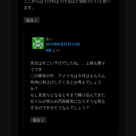
ここからは下げれば下げるほど強気でいいと思い
ます。
↓
返信
あい
2015年8月27日 2:53
AM
より:
先日はすごい下げでしたね。。上値も重そ
うです
この株安の中、アメリカは９月はもちろん
年内に利上げしてくるとお考えでしょう
か？
もし見送りとなると今まで織り込んできた
分ドルが売られ円高株安になりそうな気も
するのですがどうなんでしょう？
↓
返信