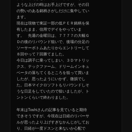
ような上げの時はお手上げですが、その日
の勢いのある銘柄さがしだけに集中してい
ます。
現在は現物で東証一部の低ＰＥＲ銘柄を保
有したまま、信用でデイをやっていま
す。 先週の金曜日は、７７７７の大幅Ｇ
Ｄの後のリバウンド狙いで、後場の分足の
ソーサーボトムあたりからエントリーして
８回やって７回勝てました。
今日は調子に乗ってしまい、３Ｄマトリッ
クス、テックファーム、ドリームインキュ
ベータの落ちてくるところを狙って買いま
したが、思ったようにいかず、微損でし
た。日本マイクロソフトもリバウンドしそ
うな日足をしていたので狙いましたが、ト
ントンくらいで終わりました。
年末はToshiさんの記事を見ていると期待
できそうですが、今現在は日経のリバーサ
ルが思ったより上げすぎなかんじがしてお
り、日経が一度ドスンと来ないか心配で