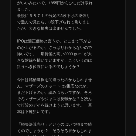
がいいみたいで、1855円から少しだけ取れ
ました。
最後に６８７１の分足の2段下げの逆張り
で遊んで見たら、3段下げられて焦りまし
たが、大きな損失は出ませんでした。
IPOは適正価格と言うか、どこまで下がる
のか上がるのか、さっぱりわからないので
怖いです。 期待値の高い3903 gumi が大
きな陰線を描いていますが、こういうのは
狙うべき位置にいるのでしょうか？
今日は銘柄選択を間違ったのかもしれませ
ん。マザーズのチャートは2番底なのか、
まだ下げるのか、読みづらいですが、そろ
そろマザーズやジャスは反転かな？と読ん
で打診のデイを続けようと思います。 基
本は下髭狙いです。
「損失決算売り」というのはいつ頃まで続
くのでしょうか？ そろそろ底かもしれま