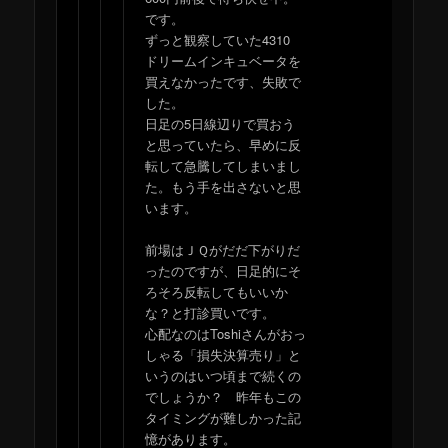
です。
ずっと観察していた4310
ドリームインキュベータを
買えなかったです、失敗で
した。
日足の5日線辺りで買おう
と思っていたら、早めに反
転して急騰してしまいまし
た。もう手を出さないと思
います。
前場はＪＱがだだ下がりだ
ったのですが、日足的にそ
ろそろ反転してもいいか
な？と打診買いです。
心配なのはToshiさんがおっ
しゃる「損失決算売り」と
いうのはいつ頃まで続くの
でしょうか？ 昨年もこの
タイミングが難しかった記
憶があります。