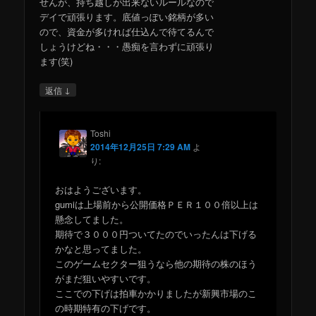
せんが、持ち越しが出来ないルールなので
デイで頑張ります。底値っぽい銘柄が多い
ので、資金が多ければ仕込んで待てるんで
しょうけどね・・・愚痴を言わずに頑張り
ます(笑)
↓
返信
Toshi
2014年12月25日 7:29 AM
よ
り:
おはようございます。
gumiは上場前から公開価格ＰＥＲ１００倍以上は
懸念してました。
期待で３０００円ついてたのでいったんは下げる
かなと思ってました。
このゲームセクター狙うなら他の期待の株のほう
がまだ狙いやすいです。
ここでの下げは拍車かかりましたが新興市場のこ
の時期特有の下げです。