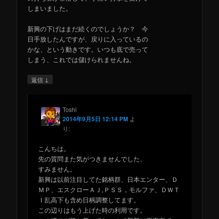
しまいました。
新興の下げはまだ続くのでしょうか？ 今
日手放したんですが、戻りに入っているの
かな、という動きです。いつも底で売って
しまう、これでは儲けられませんね。
↓
返信
Toshi
2014年9月5日 12:14 PM
よ
り:
こんちは。
先の質問また気がつきませんでした、
すみません。
新興は以前注目してた銘柄群、日本エンター、Ｄ
ＭＰ、エスクローＡＪ,ＰＳＳ，モルファ、ＤＷＴ
Ｉ乱高下も含め日柄調整してます。
この辺りはもう上げた時の利用です。