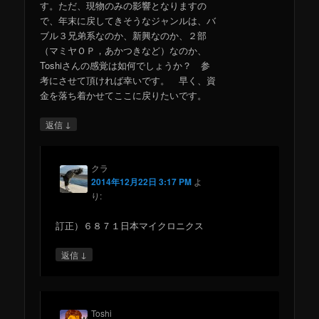
す。ただ、現物のみの影響となりますの
で、年末に戻してきそうなジャンルは、バ
ブル３兄弟系なのか、新興なのか、２部
（マミヤＯＰ，あかつきなど）なのか、
Toshiさんの感覚は如何でしょうか？ 参
考にさせて頂ければ幸いです。 早く、資
金を落ち着かせてここに戻りたいです。
↓
返信
クラ
2014年12月22日 3:17 PM
よ
り:
訂正）６８７１日本マイクロニクス
↓
返信
Toshi