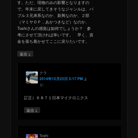
す。ただ、現物のみの影響となりますの
で、年末に戻してきそうなジャンルは、バ
ブル３兄弟系なのか、新興なのか、２部
（マミヤＯＰ，あかつきなど）なのか、
Toshiさんの感覚は如何でしょうか？ 参
考にさせて頂ければ幸いです。 早く、資
金を落ち着かせてここに戻りたいです。
↓
返信
クラ
2014年12月22日 3:17 PM
よ
り:
訂正）６８７１日本マイクロニクス
↓
返信
Toshi