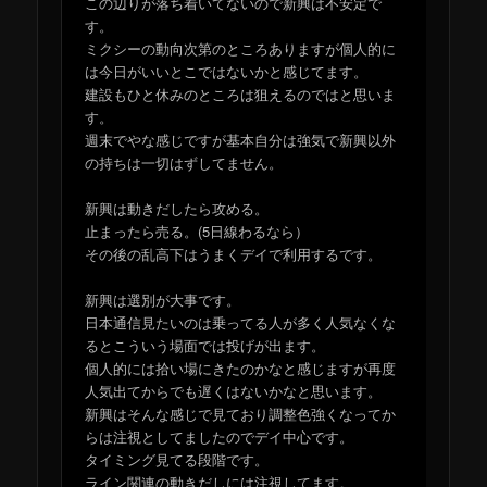
この辺りが落ち着いてないので新興は不安定で
す。
ミクシーの動向次第のところありますが個人的に
は今日がいいとこではないかと感じてます。
建設もひと休みのところは狙えるのではと思いま
す。
週末でやな感じですが基本自分は強気で新興以外
の持ちは一切はずしてません。
新興は動きだしたら攻める。
止まったら売る。(5日線わるなら）
その後の乱高下はうまくデイで利用するです。
新興は選別が大事です。
日本通信見たいのは乗ってる人が多く人気なくな
るとこういう場面では投げが出ます。
個人的には拾い場にきたのかなと感じますが再度
人気出てからでも遅くはないかなと思います。
新興はそんな感じで見ており調整色強くなってか
らは注視としてましたのでデイ中心です。
タイミング見てる段階です。
ライン関連の動きだしには注視してます。