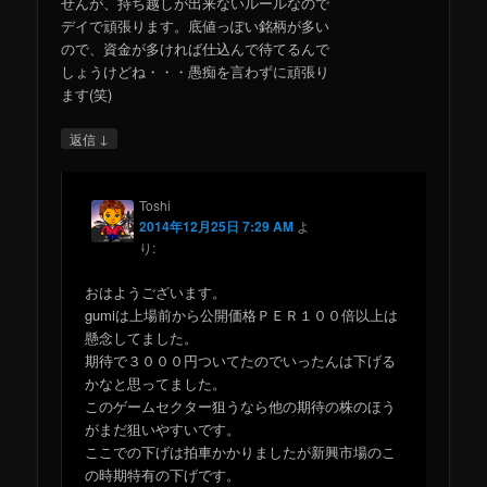
せんが、持ち越しが出来ないルールなので
デイで頑張ります。底値っぽい銘柄が多い
ので、資金が多ければ仕込んで待てるんで
しょうけどね・・・愚痴を言わずに頑張り
ます(笑)
↓
返信
Toshi
2014年12月25日 7:29 AM
よ
り:
おはようございます。
gumiは上場前から公開価格ＰＥＲ１００倍以上は
懸念してました。
期待で３０００円ついてたのでいったんは下げる
かなと思ってました。
このゲームセクター狙うなら他の期待の株のほう
がまだ狙いやすいです。
ここでの下げは拍車かかりましたが新興市場のこ
の時期特有の下げです。