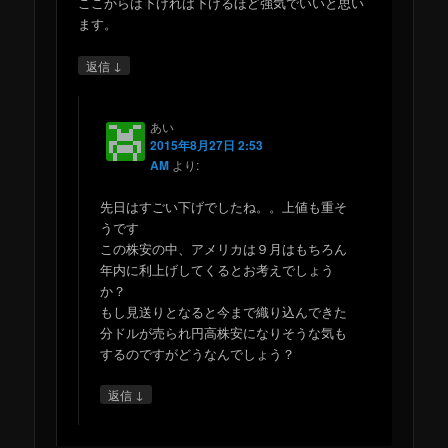
ここからは下げれば下げるほど強気でいいと思い
ます。
↓
返信
あい
2015年8月27日 2:53
AM
より:
先日はすごい下げでしたね。。上値も重そ
うです
この株安の中、アメリカは９月はもちろん
年内に利上げしてくるとお考えでしょう
か？
もし見送りとなると今まで織り込んできた
分ドルが売られ円高株安になりそうな気も
するのですがどうなんでしょう？
↓
返信