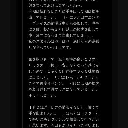
興を買っておけば楽でしたね～。
今朝は慣れないことに手を出して朝は損を
出していました。 リバエレと日本エンタ
ープライズの前場途中から参加して、見事
に失敗。朝から２万円以上の損失を出して
少し冷静になるまで自粛していました。
私のスタイルはやっぱり、底値からの逆張
りが合っているようです。
気を取り直して、私と相性の良い３Ｄマト
リックス、下抜け不安がなくなった感じが
したので、１９００円前後で３００株勝負
に出ました。 リバエレも下がりきったと
ころで再度リベンジ。 引けには朝の損失
を取り返して微ブラスになっていました。
ホッとしました。
ＩＰＯは詳しい方の情報がないと、怖くて
手が出ませんね。 しばらくはセクター別
で勢いのあるジャンルで勝負して行きたい
と思います。今日もありがとうございまし