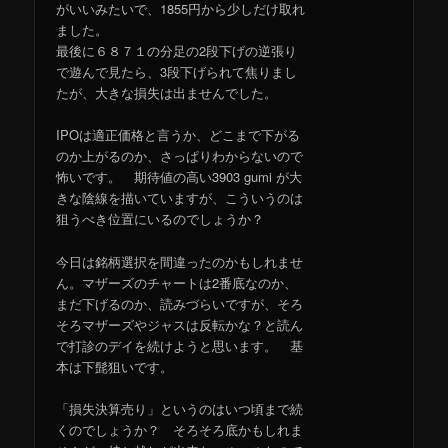
がいいみたいで、1855円から少しだけ取れ
ました。
最後に６８７１の分足の2段下げの逆張り
で遊んで見たら、3段下げられて焦りまし
たが、大きな損失は出ませんでした。
IPOは適正価格と言うか、どこまで下がる
のか上がるのか、さっぱりわからないので
怖いです。 期待値の高い3903 gumi が大
きな陰線を描いていますが、こういうのは
狙うべき位置にいるのでしょうか？
今日は銘柄選択を間違ったのかもしれませ
ん。マザーズのチャートは2番底なのか、
まだ下げるのか、読みづらいですが、そろ
そろマザーズやジャスは反転かな？と読ん
で打診のデイを続けようと思います。 基
本は下髭狙いです。
「損失決算売り」というのはいつ頃まで続
くのでしょうか？ そろそろ底かもしれま