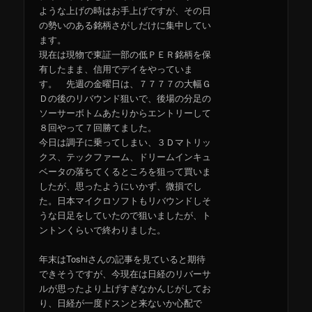
ような上げの時はお手上げですが、その日
の勢いのある銘柄さがしだけに集中してい
ます。
現在は現物で東証一部の低ＰＥＲ銘柄を保
有したまま、信用でデイをやっていま
す。 先週の金曜日は、７７７７の大幅Ｇ
Ｄの後のリバウンド狙いで、後場の分足の
ソーサーボトムあたりからエントリーして
８回やって７回勝てました。
今日は調子に乗ってしまい、３Ｄマトリッ
クス、テックファーム、ドリームインキュ
ベータの落ちてくるところを狙って買いま
したが、思ったようにいかず、微損でし
た。日本マイクロソフトもリバウンドしそ
うな日足をしていたので狙いましたが、ト
ントンくらいで終わりました。
年末はToshiさんの記事を見ていると期待
できそうですが、今現在は日経のリバーサ
ルが思ったより上げすぎなかんじがしてお
り、日経が一度ドスンと来ないか心配で