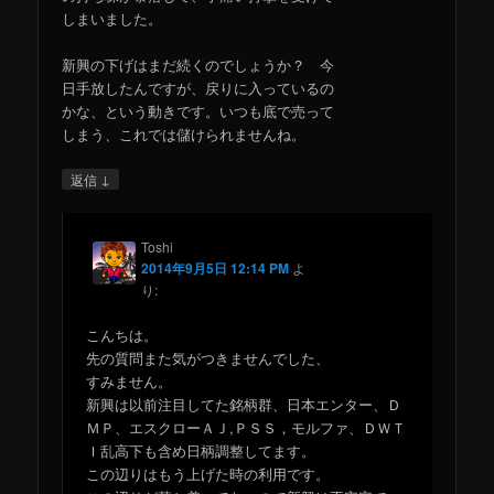
しまいました。
新興の下げはまだ続くのでしょうか？ 今
日手放したんですが、戻りに入っているの
かな、という動きです。いつも底で売って
しまう、これでは儲けられませんね。
↓
返信
Toshi
2014年9月5日 12:14 PM
よ
り:
こんちは。
先の質問また気がつきませんでした、
すみません。
新興は以前注目してた銘柄群、日本エンター、Ｄ
ＭＰ、エスクローＡＪ,ＰＳＳ，モルファ、ＤＷＴ
Ｉ乱高下も含め日柄調整してます。
この辺りはもう上げた時の利用です。