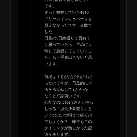
です。
ずっと観察していた4310
ドリームインキュベータを
買えなかったです、失敗で
した。
日足の5日線辺りで買おう
と思っていたら、早めに反
転して急騰してしまいまし
た。もう手を出さないと思
います。
前場はＪＱがだだ下がりだ
ったのですが、日足的にそ
ろそろ反転してもいいか
な？と打診買いです。
心配なのはToshiさんがおっ
しゃる「損失決算売り」と
いうのはいつ頃まで続くの
でしょうか？ 昨年もこの
タイミングが難しかった記
憶があります。