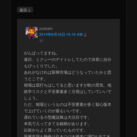
↓
返信
zzztoshi
2014年8月16日 10:16 AM
よ
り:
がんばってますね。
連日、ミクシーのデイトレしてたので決算に自分
もびっくりでした。
あれがなければ新興市場はどうなっていたかと思
うとこです。
相場は底打ちはしてると思いますが欧の景気、地
政学リスクと不安要素多く注視はしていていいで
しょう。
ただ、相場というものは不安要素が多く疑心版木
で上げていくのが最もいいです。
遅れている小型建設株は大注目です。
本気で入ってきてる銘柄があります。
以前からよく買っていたものです。
新興市場も物色は引きつづき後半にIPOも出てき