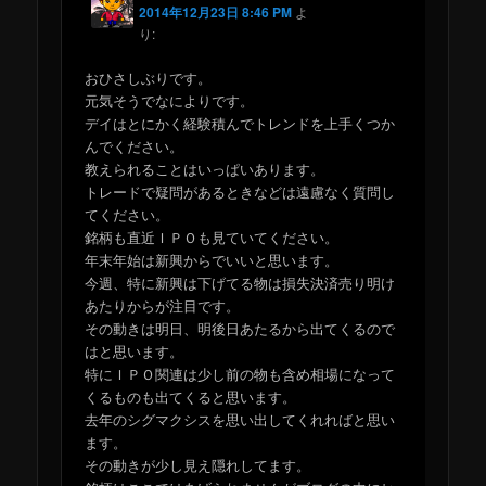
2014年12月23日 8:46 PM
よ
り:
おひさしぶりです。
元気そうでなによりです。
デイはとにかく経験積んでトレンドを上手くつか
んでください。
教えられることはいっぱいあります。
トレードで疑問があるときなどは遠慮なく質問し
てください。
銘柄も直近ＩＰＯも見ていてください。
年末年始は新興からでいいと思います。
今週、特に新興は下げてる物は損失決済売り明け
あたりからが注目です。
その動きは明日、明後日あたるから出てくるので
はと思います。
特にＩＰＯ関連は少し前の物も含め相場になって
くるものも出てくると思います。
去年のシグマクシスを思い出してくれればと思い
ます。
その動きが少し見え隠れしてます。