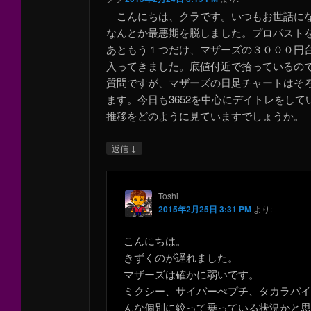
こんにちは、クラです。いつもお世話に
なんとか最悪期を脱しました。プロパスト
あともう１つだけ、マザーズの３０００円
入ってきました。底値付近で拾っているの
質問ですが、マザーズの日足チャートはそ
ます。今日も3652を中心にデイトレをして
推移をどのように見ていますでしょうか。
↓
返信
Toshi
2015年2月25日 3:31 PM
より:
こんにちは。
きずくのが遅れました。
マザーズは確かに弱いです。
ミクシー、サイバーぺプチ、タカラバ
んな個別に絞って乗っている状況かと