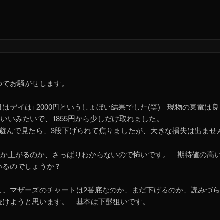
のでお騒がせします。
はデイは+2000円というしょぼい結果でした(笑) 現物の東電は
いいみたいで、1855円から少しだけ取れました。
遊んで見たら、3段下げられて焦りましたが、大きな損失は出ませ
か上がるのか、さっぱりわからないので怖いです。 期待値の高い390
にいるのでしょうか？
ん。マザーズのチャートは2番底なのか、まだ下げるのか、読みづ
続けようと思います。 基本は下髭狙いです。