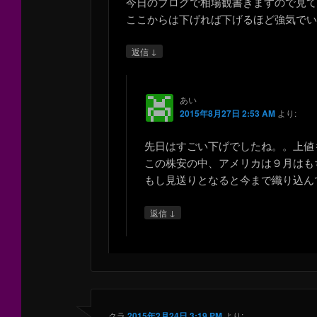
今日のブログで相場観書きますので見
ここからは下げれば下げるほど強気で
↓
返信
あい
2015年8月27日 2:53 AM
より:
先日はすごい下げでしたね。。上値
この株安の中、アメリカは９月はも
もし見送りとなると今まで織り込ん
↓
返信
クラ
2015年2月24日 3:19 PM
より: