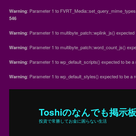
Warning
: Parameter 1 to FVRT_Media::set_query_mime_types() 
546
Warning
: Parameter 1 to multibyte_patch::wplink_js() expected 
Warning
: Parameter 1 to multibyte_patch::word_count_js() expe
Warning
: Parameter 1 to wp_default_scripts() expected to be a 
Warning
: Parameter 1 to wp_default_styles() expected to be a r
Toshiのなんでも掲示
投資で常勝してお金に困らない生活