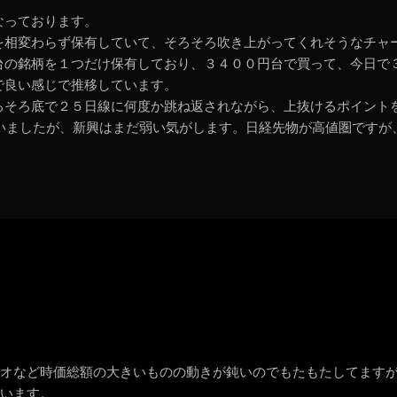
なっております。
を相変わらず保有していて、そろそろ吹き上がってくれそうなチャ
台の銘柄を１つだけ保有しており、３４００円台で買って、今日で
で良い感じで推移しています。
ろそろ底で２５日線に何度か跳ね返されながら、上抜けるポイント
いましたが、新興はまだ弱い気がします。日経先物が高値圏ですが、T
イオなど時価総額の大きいものの動きが鈍いのでもたもたしてます
思います。