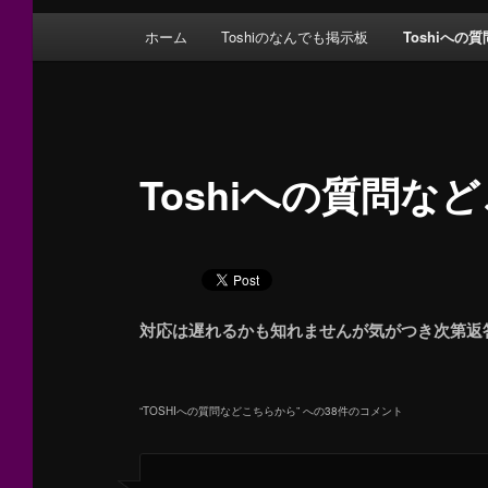
メインメニュー
ホーム
Toshiのなんでも掲示板
Toshiへの
メインコンテンツへ移動
サブコンテンツへ移動
Toshiへの質問な
対応は遅れるかも知れませんが気がつき次第返
“
TOSHIへの質問などこちらから
” への38件のコメント