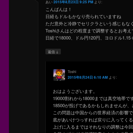
あい
2015年8月23日 9:25 PM
より:
こんばんは！
日経もドルもかなり売られていますね
ただ意外と冷静でセリクラという感じもな
Toshiさんはどの程度まで調整するとお考
日経で18000、ドル円120円、ヨロドル1.
↓
返信
Toshi
2015年8月24日 6:10 AM
より:
おはようございます。
19000割れから18000までは真空
18500が投げであるかもしれません
この問題は中国からの世界経済の影響
底があいけつっすれば戻りに入ってく
上げに入るまではそれなりの調整は今