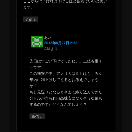
ここからは下げれば下げるほど強気でいいと思い
ます。
↓
返信
あい
2015年8月27日 2:53
AM
より:
先日はすごい下げでしたね。。上値も重そ
うです
この株安の中、アメリカは９月はもちろん
年内に利上げしてくるとお考えでしょう
か？
もし見送りとなると今まで織り込んできた
分ドルが売られ円高株安になりそうな気も
するのですがどうなんでしょう？
↓
返信