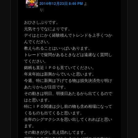
2014年12月23日 8:46 PM
よ
り:
おひさしぶりです。
元気そうでなによりです。
デイはとにかく経験積んでトレンドを上手くつか
んでください。
教えられることはいっぱいあります。
トレードで疑問があるときなどは遠慮なく質問し
てください。
銘柄も直近ＩＰＯも見ていてください。
年末年始は新興からでいいと思います。
今週、特に新興は下げてる物は損失決済売り明け
あたりからが注目です。
その動きは明日、明後日あたるから出てくるので
はと思います。
特にＩＰＯ関連は少し前の物も含め相場になって
くるものも出てくると思います。
去年のシグマクシスを思い出してくれればと思い
ます。
その動きが少し見え隠れしてます。