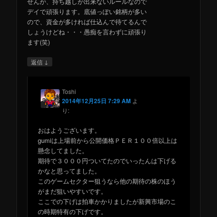
せんが、持ち越しが出来ないルールなので
デイで頑張ります。底値っぽい銘柄が多い
ので、資金が多ければ仕込んで待てるんで
しょうけどね・・・愚痴を言わずに頑張り
ます(笑)
↓
返信
Toshi
2014年12月25日 7:29 AM
よ
り:
おはようございます。
gumiは上場前から公開価格ＰＥＲ１００倍以上は
懸念してました。
期待で３０００円ついてたのでいったんは下げる
かなと思ってました。
このゲームセクター狙うなら他の期待の株のほう
がまだ狙いやすいです。
ここでの下げは拍車かかりましたが新興市場のこ
の時期特有の下げです。