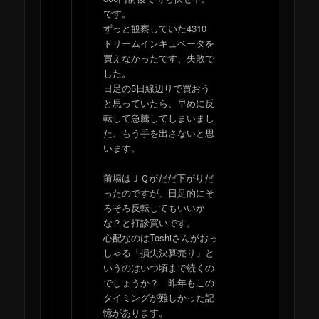
です。
ずっと観察していた4310
ドリームインキュベータを
買えなかったです、失敗で
した。
日足の5日線辺りで買おう
と思っていたら、早めに反
転して急騰してしまいまし
た。もう手を出さないと思
います。
前場はＪＱがだだ下がりだ
ったのですが、日足的にそ
ろそろ反転してもいいか
な？と打診買いです。
心配なのはToshiさんがおっ
しゃる「損失決算売り」と
いうのはいつ頃まで続くの
でしょうか？ 昨年もこの
タイミングが難しかった記
憶があります。