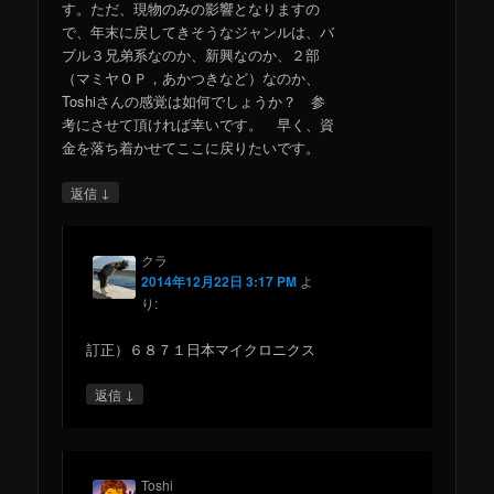
す。ただ、現物のみの影響となりますの
で、年末に戻してきそうなジャンルは、バ
ブル３兄弟系なのか、新興なのか、２部
（マミヤＯＰ，あかつきなど）なのか、
Toshiさんの感覚は如何でしょうか？ 参
考にさせて頂ければ幸いです。 早く、資
金を落ち着かせてここに戻りたいです。
↓
返信
クラ
2014年12月22日 3:17 PM
よ
り:
訂正）６８７１日本マイクロニクス
↓
返信
Toshi