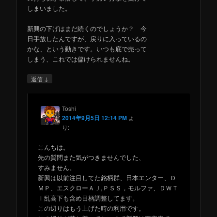
しまいました。
新興の下げはまだ続くのでしょうか？ 今
日手放したんですが、戻りに入っているの
かな、という動きです。いつも底で売って
しまう、これでは儲けられませんね。
↓
返信
Toshi
2014年9月5日 12:14 PM
よ
り:
こんちは。
先の質問また気がつきませんでした、
すみません。
新興は以前注目してた銘柄群、日本エンター、Ｄ
ＭＰ、エスクローＡＪ,ＰＳＳ，モルファ、ＤＷＴ
Ｉ乱高下も含め日柄調整してます。
この辺りはもう上げた時の利用です。