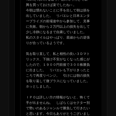
興を買っておけば楽でしたね～。
今朝は慣れないことに手を出して朝は損を
出していました。 リバエレと日本エンタ
ープライズの前場途中から参加して、見事
に失敗。朝から２万円以上の損失を出して
少し冷静になるまで自粛していました。
私のスタイルはやっぱり、底値からの逆張
りが合っているようです。
気を取り直して、私と相性の良い３Ｄマト
リックス、下抜け不安がなくなった感じが
したので、１９００円前後で３００株勝負
に出ました。 リバエレも下がりきったと
ころで再度リベンジ。 引けには朝の損失
を取り返して微ブラスになっていました。
ホッとしました。
ＩＰＯは詳しい方の情報がないと、怖くて
手が出ませんね。 しばらくはセクター別
で勢いのあるジャンルで勝負して行きたい
と思います。今日もありがとうございまし