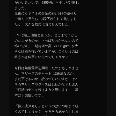
がいいみたいで、1855円から少しだけ取れ
ました。
最後に６８７１の分足の2段下げの逆張り
で遊んで見たら、3段下げられて焦りまし
たが、大きな損失は出ませんでした。
IPOは適正価格と言うか、どこまで下がる
のか上がるのか、さっぱりわからないので
怖いです。 期待値の高い3903 gumi が大
きな陰線を描いていますが、こういうのは
狙うべき位置にいるのでしょうか？
今日は銘柄選択を間違ったのかもしれませ
ん。マザーズのチャートは2番底なのか、
まだ下げるのか、読みづらいですが、そろ
そろマザーズやジャスは反転かな？と読ん
で打診のデイを続けようと思います。 基
本は下髭狙いです。
「損失決算売り」というのはいつ頃まで続
くのでしょうか？ そろそろ底かもしれま