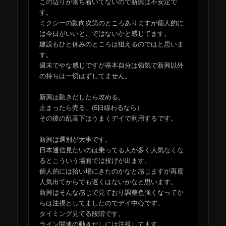
この辺りが落ち着いてないので新興は不安定で
す。
ミクシーの動向次第のところありますが個人的に
は今日がいいとこではないかと感じてます。
建設もひと休みのところは狙えるのではと思いま
す。
週末でやな感じですが基本自分は強気で新興以外
の持ちは一切はずしてません。
新興は動きだしたら攻める。
止まったら売る。(5日線わるなら）
その後の乱高下はうまくデイで利用するです。
新興は選別が大事です。
日本通信見たいのは乗ってる人が多く人気なくな
るとこういう場面では投げが出ます。
個人的には拾い場にきたのかなと感じますが再度
人気出てからでも遅くはないかなと思います。
新興はそんな感じで見ており調整色強くなってか
らは注視としてましたのでデイ中心です。
タイミング見てる段階です。
ライン関連の動きだしには注視してます。