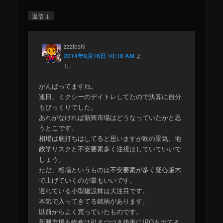
↓
返信
zzztoshi
2014年8月16日 10:16 AM
よ
り:
がんばってますね。
連日、ミクシーのデイトレしてたので決算に自分
もびっくりでした。
あれがなければ新興市場はどうなっていたかと思
うとこです。
相場は底打ちはしてると思いますが欧の景気、地
政学リスクと不安要素多く注視はしていていいで
しょう。
ただ、相場というものは不安要素が多く疑心版木
で上げていくのが最もいいです。
遅れている小型建設株は大注目です。
本気で入ってきてる銘柄があります。
以前からよく買っていたものです。
新興市場も物色は引きつづき後半にIPOも出てき