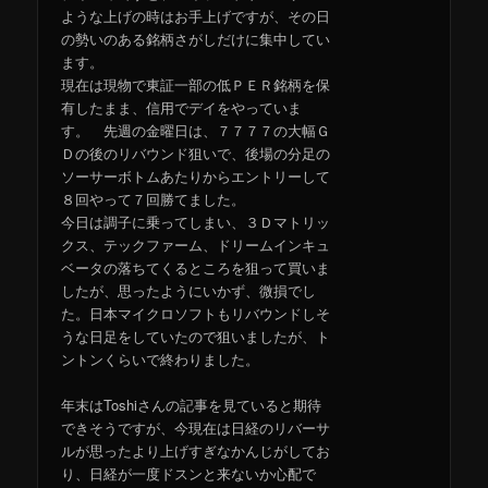
ような上げの時はお手上げですが、その日
の勢いのある銘柄さがしだけに集中してい
ます。
現在は現物で東証一部の低ＰＥＲ銘柄を保
有したまま、信用でデイをやっていま
す。 先週の金曜日は、７７７７の大幅Ｇ
Ｄの後のリバウンド狙いで、後場の分足の
ソーサーボトムあたりからエントリーして
８回やって７回勝てました。
今日は調子に乗ってしまい、３Ｄマトリッ
クス、テックファーム、ドリームインキュ
ベータの落ちてくるところを狙って買いま
したが、思ったようにいかず、微損でし
た。日本マイクロソフトもリバウンドしそ
うな日足をしていたので狙いましたが、ト
ントンくらいで終わりました。
年末はToshiさんの記事を見ていると期待
できそうですが、今現在は日経のリバーサ
ルが思ったより上げすぎなかんじがしてお
り、日経が一度ドスンと来ないか心配で