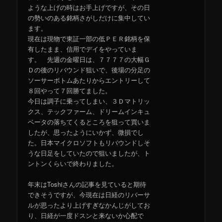
ような上げの時はお手上げですが、その日
の勢いのある銘柄さがしだけに集中してい
ます。
現在は現物で東証一部の低ＰＥＲ銘柄を保
有したまま、信用でデイをやっていま
す。 先週の金曜日は、７７７７の大幅Ｇ
Ｄの後のリバウンド狙いで、後場の分足の
ソーサーボトムあたりからエントリーして
８回やって７回勝てました。
今日は調子に乗ってしまい、３Ｄマトリッ
クス、テックファーム、ドリームインキュ
ベータの落ちてくるところを狙って買いま
したが、思ったようにいかず、微損でし
た。日本マイクロソフトもリバウンドしそ
うな日足をしていたので狙いましたが、ト
ントンくらいで終わりました。
年末はToshiさんの記事を見ていると期待
できそうですが、今現在は日経のリバーサ
ルが思ったより上げすぎなかんじがしてお
り、日経が一度ドスンと来ないか心配で