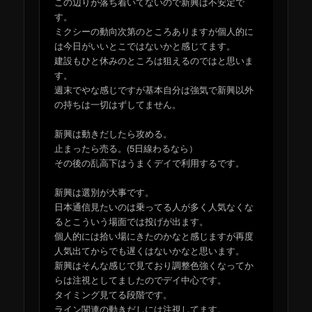
この辺りが落ち着いてないので新興は不安定で
す。
ミクシーの動向次第のところありますが個人的に
は今日がいいとこではないかと感じてます。
建設もひと休みのところは狙えるのではと思いま
す。
週末でやな感じですが基本自分は強気で新興以外
の持ちは一切はずしてません。
新興は動きだしたら攻める。
止まったら売る。(5日線わるなら）
その後の乱高下はうまくデイで利用するです。
新興は選別が大事です。
日本通信見たいのは乗ってる人が多く人気なくな
るとこういう場面では投げが出ます。
個人的には拾い場にきたのかなと感じますが再度
人気出てからでも遅くはないかなと思います。
新興はそんな感じで見ており調整色強くなってか
らは注視としてましたのでデイ中心です。
タイミング見てる段階です。
ライン関連の動きだしには注視してます。