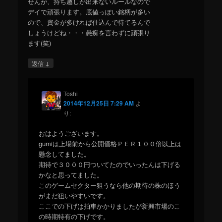
せんが、持ち越しが出来ないルールなので
デイで頑張ります。底値っぽい銘柄が多い
ので、資金が多ければ仕込んで待てるんで
しょうけどね・・・愚痴を言わずに頑張り
ます(笑)
↓
返信
Toshi
2014年12月25日 7:29 AM
よ
り:
おはようございます。
gumiは上場前から公開価格ＰＥＲ１００倍以上は
懸念してました。
期待で３０００円ついてたのでいったんは下げる
かなと思ってました。
このゲームセクター狙うなら他の期待の株のほう
がまだ狙いやすいです。
ここでの下げは拍車かかりましたが新興市場のこ
の時期特有の下げです。