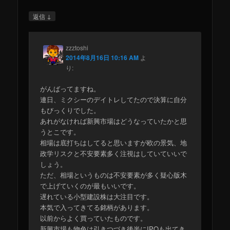
↓
返信
zzztoshi
2014年8月16日 10:16 AM
よ
り:
がんばってますね。
連日、ミクシーのデイトレしてたので決算に自分
もびっくりでした。
あれがなければ新興市場はどうなっていたかと思
うとこです。
相場は底打ちはしてると思いますが欧の景気、地
政学リスクと不安要素多く注視はしていていいで
しょう。
ただ、相場というものは不安要素が多く疑心版木
で上げていくのが最もいいです。
遅れている小型建設株は大注目です。
本気で入ってきてる銘柄があります。
以前からよく買っていたものです。
新興市場も物色は引きつづき後半にIPOも出てき