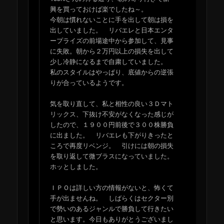
興を買っておけば楽でしたね～。
今朝は慣れないことに手を出して朝は損を
出していました。 リバエレと日本エンタ
ープライズの前場途中から参加して、見事
に失敗。朝から２万円以上の損失を出して
少し冷静になるまで自粛していました。
私のスタイルはやっぱり、底値からの逆張
りが合っているようです。
気を取り直して、私と相性の良い３Ｄマト
リックス、下抜け不安がなくなった感じが
したので、１９００円前後で３００株勝負
に出ました。 リバエレも下がりきったと
ころで再度リベンジ。 引けには朝の損失
を取り返して微ブラスになっていました。
ホッとしました。
ＩＰＯは詳しい方の情報がないと、怖くて
手が出ませんね。 しばらくはセクター別
で勢いのあるジャンルで勝負して行きたい
と思います。今日もありがとうございまし