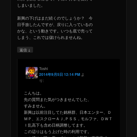
しまいました。
新興の下げはまだ続くのでしょうか？ 今
日手放したんですが、戻りに入っているの
かな、という動きです。いつも底で売って
しまう、これでは儲けられませんね。
↓
返信
Toshi
2014年9月5日 12:14 PM
よ
り:
こんちは。
先の質問また気がつきませんでした、
すみません。
新興は以前注目してた銘柄群、日本エンター、Ｄ
ＭＰ、エスクローＡＪ,ＰＳＳ，モルファ、ＤＷＴ
Ｉ乱高下も含め日柄調整してます。
この辺りはもう上げた時の利用です。