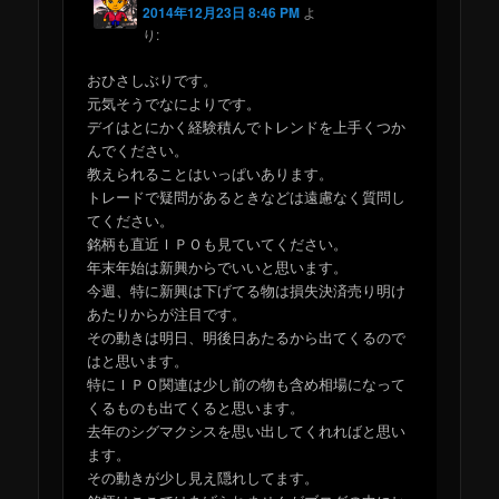
2014年12月23日 8:46 PM
よ
り:
おひさしぶりです。
元気そうでなによりです。
デイはとにかく経験積んでトレンドを上手くつか
んでください。
教えられることはいっぱいあります。
トレードで疑問があるときなどは遠慮なく質問し
てください。
銘柄も直近ＩＰＯも見ていてください。
年末年始は新興からでいいと思います。
今週、特に新興は下げてる物は損失決済売り明け
あたりからが注目です。
その動きは明日、明後日あたるから出てくるので
はと思います。
特にＩＰＯ関連は少し前の物も含め相場になって
くるものも出てくると思います。
去年のシグマクシスを思い出してくれればと思い
ます。
その動きが少し見え隠れしてます。