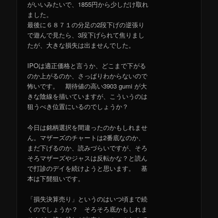
がいいみたいで、1855円から少しだけ取れ
ました。
最後に６８７１の分足の2段下げの逆張り
で遊んで見たら、3段下げられて焦りまし
たが、大きな損失は出ませんでした。
IPOは適正価格と言うか、どこまで下がる
のか上がるのか、さっぱりわからないので
怖いです。 期待値の高い3903 gumi が大
きな陰線を描いていますが、こういうのは
狙うべき位置にいるのでしょうか？
今日は銘柄選択を間違ったのかもしれませ
ん。マザーズのチャートは2番底なのか、
まだ下げるのか、読みづらいですが、そろ
そろマザーズやジャスは反転かな？と読ん
で打診のデイを続けようと思います。 基
本は下髭狙いです。
「損失決算売り」というのはいつ頃まで続
くのでしょうか？ そろそろ底かもしれま