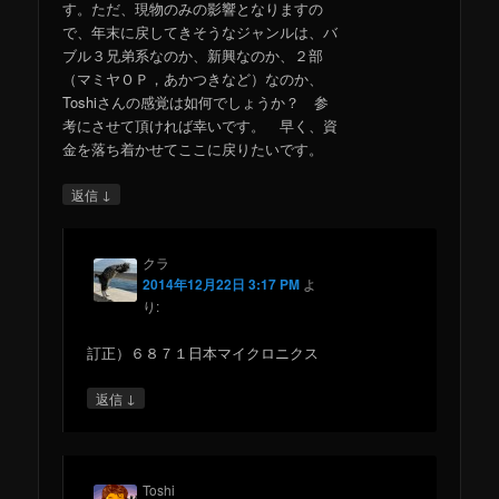
す。ただ、現物のみの影響となりますの
で、年末に戻してきそうなジャンルは、バ
ブル３兄弟系なのか、新興なのか、２部
（マミヤＯＰ，あかつきなど）なのか、
Toshiさんの感覚は如何でしょうか？ 参
考にさせて頂ければ幸いです。 早く、資
金を落ち着かせてここに戻りたいです。
↓
返信
クラ
2014年12月22日 3:17 PM
よ
り:
訂正）６８７１日本マイクロニクス
↓
返信
Toshi