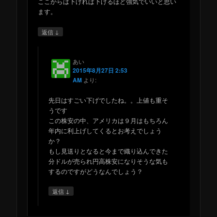
ここからは下げれば下げるほど強気でいいと思い
ます。
↓
返信
あい
2015年8月27日 2:53
AM
より:
先日はすごい下げでしたね。。上値も重そ
うです
この株安の中、アメリカは９月はもちろん
年内に利上げしてくるとお考えでしょう
か？
もし見送りとなると今まで織り込んできた
分ドルが売られ円高株安になりそうな気も
するのですがどうなんでしょう？
↓
返信